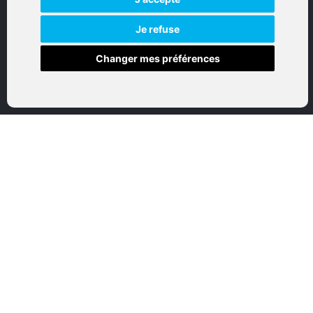
Réalisation par IT-Consulting
NAVIGATION
Je refuse
Changer mes préférences
Accueil
Boutique en ligne
Nos marques
Qui sommes-nous
Nous contactez
Mon compte
Mentions légales
Conditions générales de vente