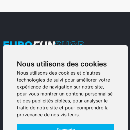
Nous utilisons des cookies
Armurerie Sinoncelli
Immeuble bureaux Sud
Nous utilisons des cookies et d'autres
technologies de suivi pour améliorer votre
Avenue Sampiero Corso, Lieudit Erbajolo
expérience de navigation sur notre site,
20600 Bastia - France
pour vous montrer un contenu personnalisé
0495359980
et des publicités ciblées, pour analyser le
trafic de notre site et pour comprendre la
© 2026 Eurogunshop.
provenance de nos visiteurs.
Tous droits réservés
J'accepte