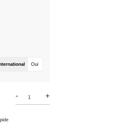
international
Oui
-
+
pide