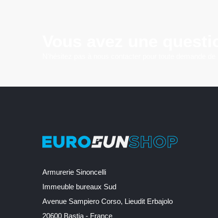
Vous avez une questi
N'hésitez pas à nous contacter pour toute demande de
Armurerie Sinoncelli
Immeuble bureaux Sud
Avenue Sampiero Corso, Lieudit Erbajolo
20600 Bastia - France