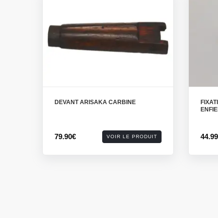
DEVANT ARISAKA CARBINE
FIXAT
ENFI
79.90€
44.9
VOIR LE PRODUIT