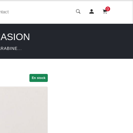
0
tact
CASION
RABINE...
En stock