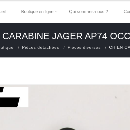
eil
Boutique en ligne
Qui sommes-nous ?
Con
 CARABINE JAGER AP74 OC
utique
Pièces détachées
Pièces diverses
CHIEN CA