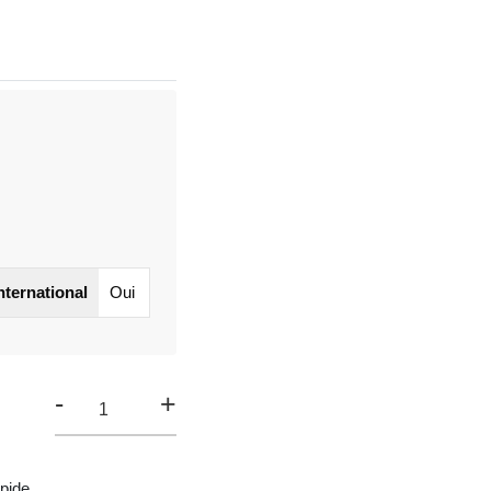
international
Oui
-
+
pide