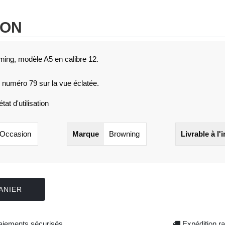
ION
wning, modèle A5 en calibre 12.
 numéro 79 sur la vue éclatée.
at d'utilisation
Occasion
Marque
Browning
Livrable à l'
ANIER
iements sécurisés
Expédition ra