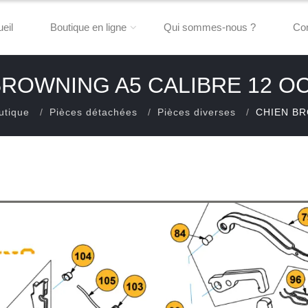
eil
Boutique en ligne
Qui sommes-nous ?
Con
BROWNING A5 CALIBRE 12 O
utique
Pièces détachées
Pièces diverses
CHIEN BR