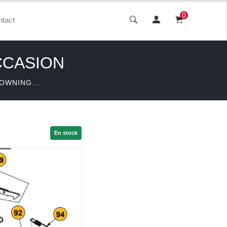
0
tact
CCASION
OWNING...
En stock