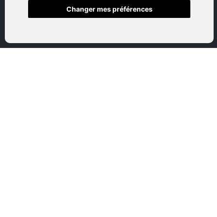
Changer mes préférences
Accueil
Boutique en ligne
Nos marques
Qui sommes-nous
Nous contactez
Mon compte
Mentions légales
Conditions générales de vente
CATEGORIES