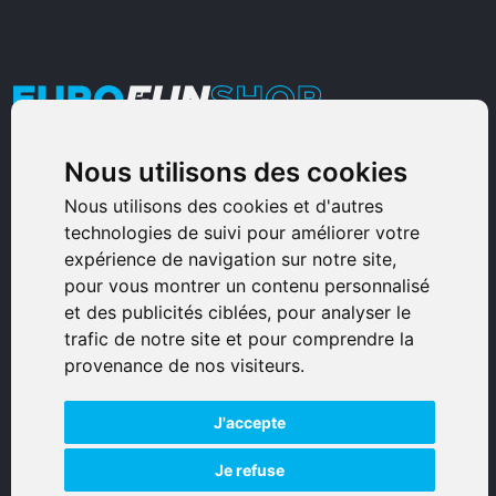
Nous utilisons des cookies
Armurerie Sinoncelli
Immeuble bureaux Sud
Nous utilisons des cookies et d'autres
technologies de suivi pour améliorer votre
Avenue Sampiero Corso, Lieudit Erbajolo
expérience de navigation sur notre site,
20600 Bastia - France
pour vous montrer un contenu personnalisé
0495359980
et des publicités ciblées, pour analyser le
trafic de notre site et pour comprendre la
© 2026 Eurogunshop.
provenance de nos visiteurs.
Tous droits réservés
J'accepte
Réalisation par IT-Consulting
NAVIGATION
Je refuse