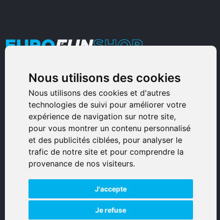
Nous utilisons des cookies
Armurerie Sinoncelli
Immeuble bureaux Sud
Nous utilisons des cookies et d'autres
technologies de suivi pour améliorer votre
Avenue Sampiero Corso, Lieudit Erbajolo
expérience de navigation sur notre site,
20600 Bastia - France
pour vous montrer un contenu personnalisé
0495359980
et des publicités ciblées, pour analyser le
trafic de notre site et pour comprendre la
© 2026 Eurogunshop.
provenance de nos visiteurs.
Tous droits réservés
J'accepte
Réalisation par IT-Consulting
NAVIGATION
Je refuse