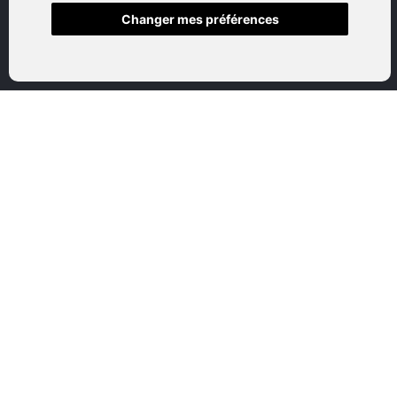
Changer mes préférences
Accueil
Boutique en ligne
Nos marques
Qui sommes-nous
Nous contactez
Mon compte
Mentions légales
Conditions générales de vente
CATEGORIES