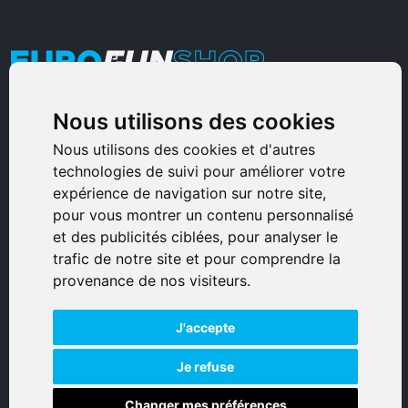
Nous utilisons des cookies
Armurerie Sinoncelli
Immeuble bureaux Sud
Nous utilisons des cookies et d'autres
technologies de suivi pour améliorer votre
Avenue Sampiero Corso, Lieudit Erbajolo
expérience de navigation sur notre site,
20600 Bastia - France
pour vous montrer un contenu personnalisé
0495359980
et des publicités ciblées, pour analyser le
trafic de notre site et pour comprendre la
© 2026 Eurogunshop.
provenance de nos visiteurs.
Tous droits réservés
J'accepte
Réalisation par IT-Consulting
NAVIGATION
Je refuse
Changer mes préférences