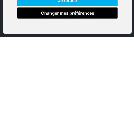
Je refuse
Changer mes préférences
Accueil
Boutique en ligne
Nos marques
Qui sommes-nous
Nous contactez
Mon compte
Mentions légales
Conditions générales de vente
CATEGORIES