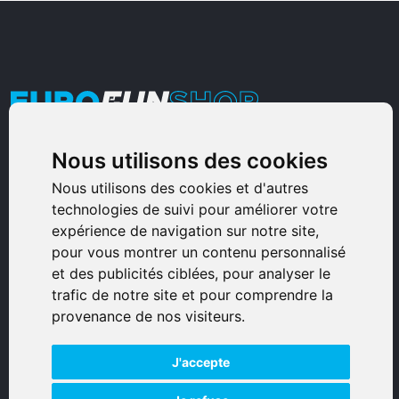
Nous utilisons des cookies
Armurerie Sinoncelli
Immeuble bureaux Sud
Nous utilisons des cookies et d'autres
technologies de suivi pour améliorer votre
Avenue Sampiero Corso, Lieudit Erbajolo
expérience de navigation sur notre site,
20600 Bastia - France
pour vous montrer un contenu personnalisé
0495359980
et des publicités ciblées, pour analyser le
trafic de notre site et pour comprendre la
© 2026 Eurogunshop.
provenance de nos visiteurs.
Tous droits réservés
J'accepte
Réalisation par IT-Consulting
NAVIGATION