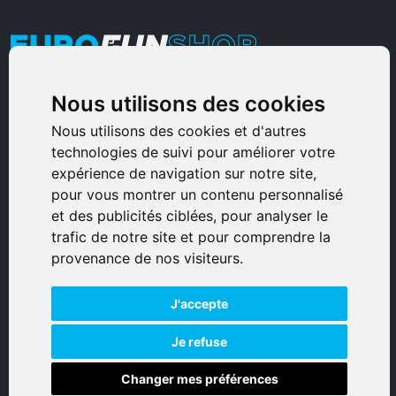
Nous utilisons des cookies
Armurerie Sinoncelli
Immeuble bureaux Sud
Nous utilisons des cookies et d'autres
technologies de suivi pour améliorer votre
Avenue Sampiero Corso, Lieudit Erbajolo
expérience de navigation sur notre site,
20600 Bastia - France
pour vous montrer un contenu personnalisé
0495359980
et des publicités ciblées, pour analyser le
trafic de notre site et pour comprendre la
© 2026 Eurogunshop.
provenance de nos visiteurs.
Tous droits réservés
J'accepte
Réalisation par IT-Consulting
NAVIGATION
Je refuse
Changer mes préférences
Accueil