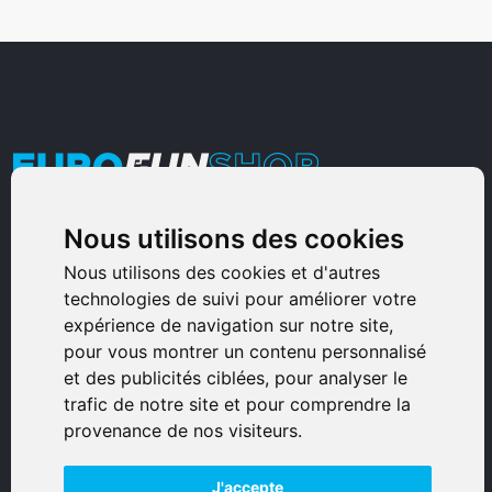
Nous utilisons des cookies
Armurerie Sinoncelli
Immeuble bureaux Sud
Nous utilisons des cookies et d'autres
technologies de suivi pour améliorer votre
Avenue Sampiero Corso, Lieudit Erbajolo
expérience de navigation sur notre site,
20600 Bastia - France
pour vous montrer un contenu personnalisé
0495359980
et des publicités ciblées, pour analyser le
trafic de notre site et pour comprendre la
© 2026 Eurogunshop.
provenance de nos visiteurs.
Tous droits réservés
J'accepte