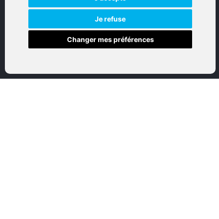
Réalisation par IT-Consulting
NAVIGATION
Je refuse
Changer mes préférences
Accueil
Boutique en ligne
Nos marques
Qui sommes-nous
Nous contactez
Mon compte
Mentions légales
Conditions générales de vente