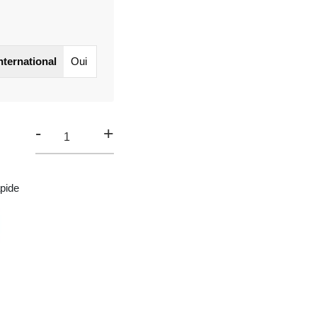
international
Oui
-
+
pide