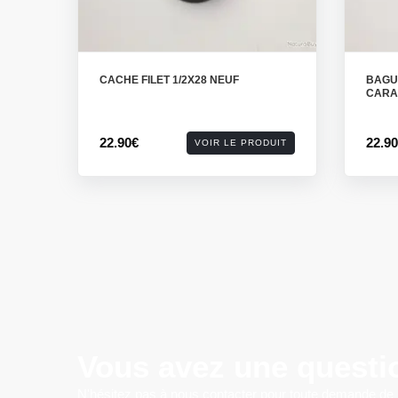
CACHE FILET 1/2X28 NEUF
BAGU
CARAB
22.90€
22.9
VOIR LE PRODUIT
Vous avez une questi
N'hésitez pas à nous contacter pour toute demande de