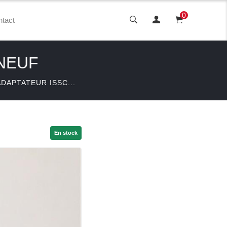
0
tact
 NEUF
ADAPTATEUR ISSC...
En stock