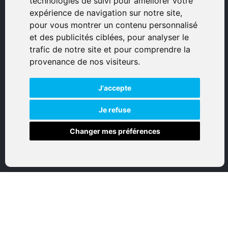
technologies de suivi pour améliorer votre
Avenue Sampiero Corso, Lieudit Erbajolo
expérience de navigation sur notre site,
20600 Bastia - France
pour vous montrer un contenu personnalisé
0495359980
et des publicités ciblées, pour analyser le
trafic de notre site et pour comprendre la
© 2026 Eurogunshop.
provenance de nos visiteurs.
Tous droits réservés
J'accepte
Réalisation par IT-Consulting
NAVIGATION
Je refuse
Changer mes préférences
Accueil
Boutique en ligne
Nos marques
Qui sommes-nous
Nous contactez