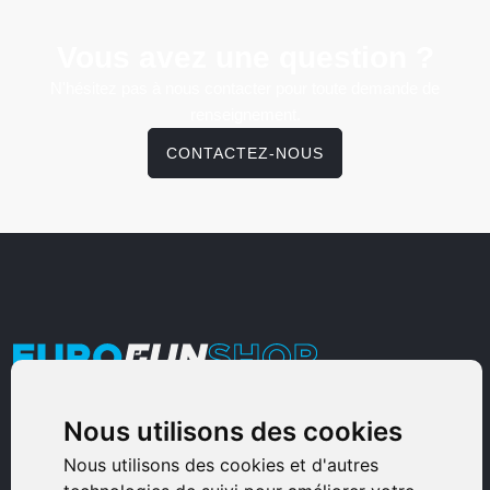
Vous avez une question ?
N'hésitez pas à nous contacter pour toute demande de
renseignement.
CONTACTEZ-NOUS
Armurerie Sinoncelli
Nous utilisons des cookies
Immeuble bureaux Sud
Nous utilisons des cookies et d'autres