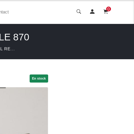
0
tact
LE 870
L RE...
En stock