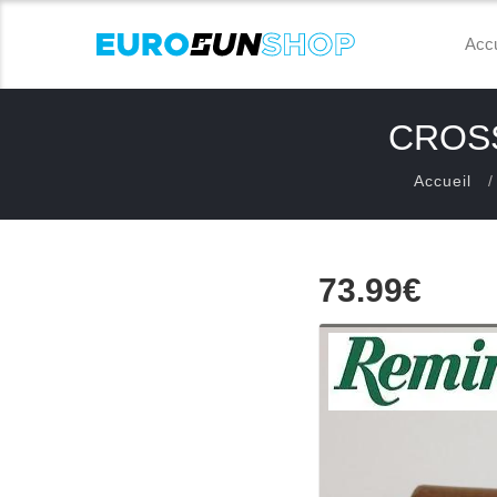
Accu
CROSS
Accueil
73.99€