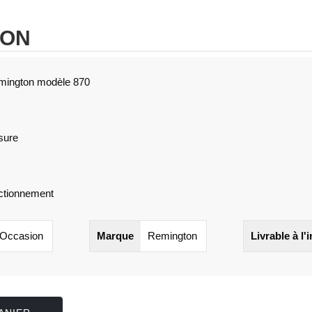
ION
emington modèle 870
ssure
nctionnement
Occasion
Marque
Remington
Livrable à l'