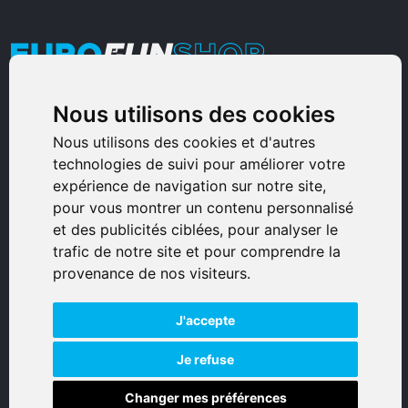
Nous utilisons des cookies
Armurerie Sinoncelli
Immeuble bureaux Sud
Nous utilisons des cookies et d'autres
technologies de suivi pour améliorer votre
Avenue Sampiero Corso, Lieudit Erbajolo
expérience de navigation sur notre site,
20600 Bastia - France
pour vous montrer un contenu personnalisé
0495359980
et des publicités ciblées, pour analyser le
trafic de notre site et pour comprendre la
© 2026 Eurogunshop.
provenance de nos visiteurs.
Tous droits réservés
J'accepte
Réalisation par IT-Consulting
NAVIGATION
Je refuse
Changer mes préférences