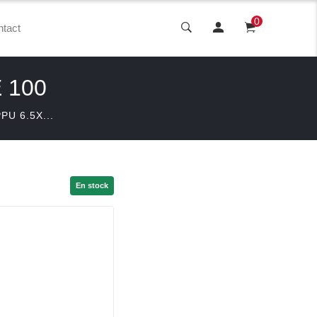
0
tact
 100
PU 6.5X...
En stock