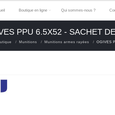
eil
Boutique en ligne
Qui sommes-nous ?
Con
VES PPU 6.5X52 - SACHET DE
utique
Munitions
Munitions armes rayées
OGIVES P