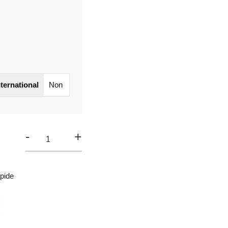
nternational
Non
-
+
pide