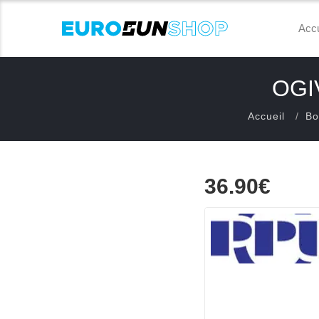
Accu
OGI
Accueil
Bo
36.90€