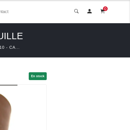
0
tact
UILLE
0 - CA...
En stock