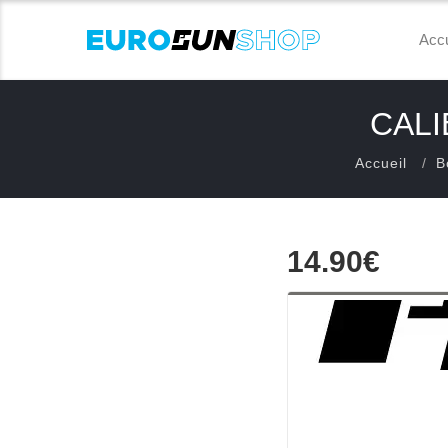
Accu
CALI
Accueil
B
14.90€