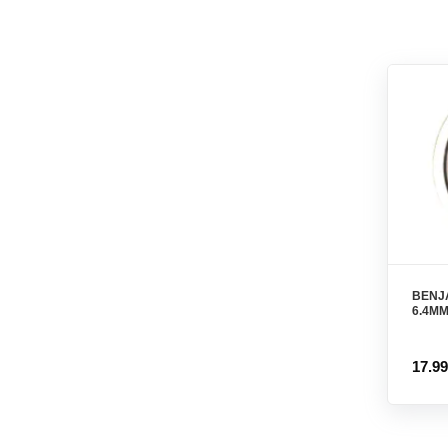
BENJA
6.4M
17.9