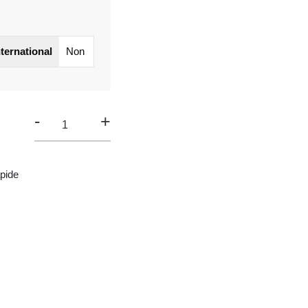
nternational
Non
-
+
pide