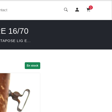
0
tact
E 16/70
TAPOSE LIG E...
En stock