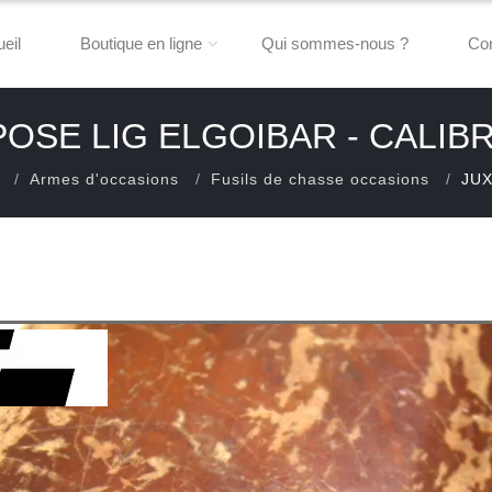
eil
Boutique en ligne
Qui sommes-nous ?
Con
OSE LIG ELGOIBAR - CALIBR
Armes d'occasions
Fusils de chasse occasions
JUX