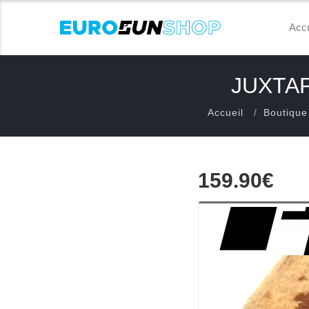
Accu
JUXTAP
Accueil
Boutique
159.90€