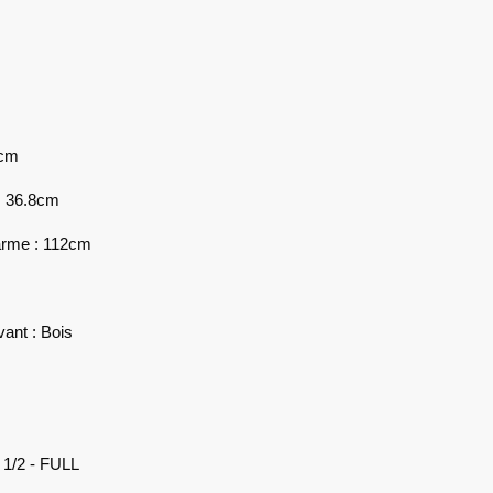
0cm
: 36.8cm
'arme : 112cm
vant : Bois
 1/2 - FULL