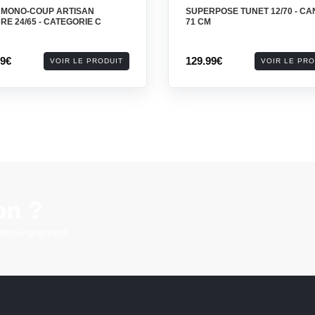
L MONO-COUP ARTISAN
SUPERPOSE TUNET 12/70 - C
RE 24/65 - CATEGORIE C
71 CM
99€
129.99€
VOIR LE PRODUIT
VOIR LE PRO
on ?
 renseignement.