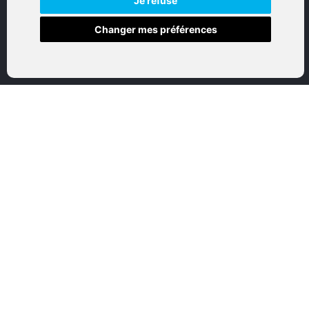
Je refuse
Changer mes préférences
Accueil
Boutique en ligne
Nos marques
Qui sommes-nous
Nous contactez
Mon compte
Mentions légales
Conditions générales de vente
CATEGORIES