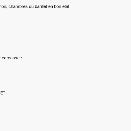
non, chambres du barillet en bon état
e carcasse :
E"