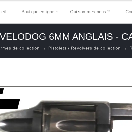
eil
Boutique en ligne
Qui sommes-nous ?
Con
VELODOG 6MM ANGLAIS - C
rmes de collection
Pistolets / Revolvers de collection