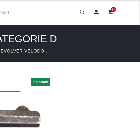
0
tact
ATEGORIE D
REVOLVER VELODO...
En stock