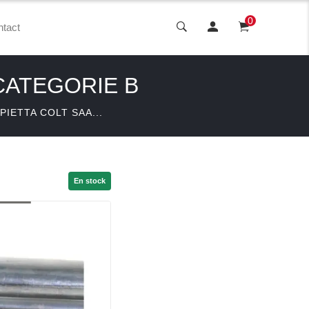
0
tact
 CATEGORIE B
PIETTA COLT SAA...
En stock