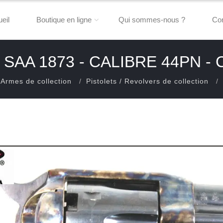
eil
Boutique en ligne
Qui sommes-nous ?
Con
 SAA 1873 - CALIBRE 44PN -
Armes de collection
Pistolets / Revolvers de collection