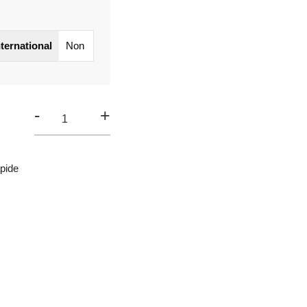
nternational
Non
-
+
pide