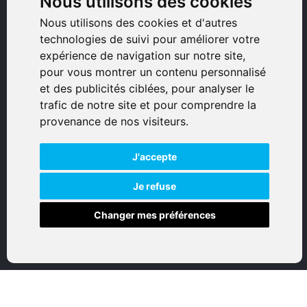
Nous utilisons des cookies
Armurerie Sinoncelli
Nous utilisons des cookies et d'autres
Immeuble bureaux Sud
technologies de suivi pour améliorer votre
Avenue Sampiero Corso, Lieudit Erbajolo
expérience de navigation sur notre site,
20600 Bastia - France
pour vous montrer un contenu personnalisé
0495359980
et des publicités ciblées, pour analyser le
trafic de notre site et pour comprendre la
© 2026 Eurogunshop.
provenance de nos visiteurs.
Tous droits réservés
J'accepte
Réalisation par IT-Consulting
NAVIGATION
Je refuse
Changer mes préférences
Accueil
Boutique en ligne
Nos marques