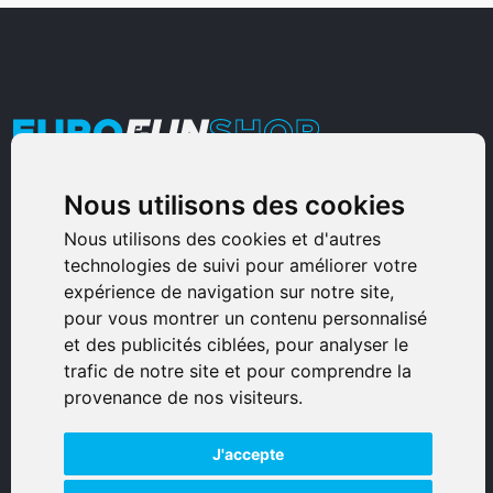
Nous utilisons des cookies
Armurerie Sinoncelli
Immeuble bureaux Sud
Nous utilisons des cookies et d'autres
technologies de suivi pour améliorer votre
Avenue Sampiero Corso, Lieudit Erbajolo
expérience de navigation sur notre site,
20600 Bastia - France
pour vous montrer un contenu personnalisé
0495359980
et des publicités ciblées, pour analyser le
trafic de notre site et pour comprendre la
© 2026 Eurogunshop.
provenance de nos visiteurs.
Tous droits réservés
J'accepte
Réalisation par IT-Consulting