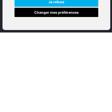
NAVIGATION
Je refuse
Changer mes préférences
Accueil
Boutique en ligne
Nos marques
Qui sommes-nous
Nous contactez
Mon compte
Mentions légales
Conditions générales de vente
CATEGORIES