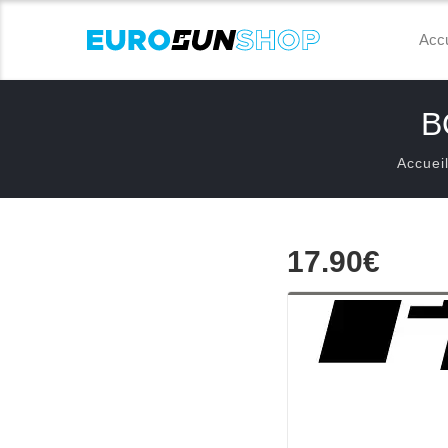
Accu
B
Accuei
17.90€