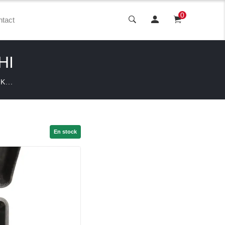
0
tact
HI
K...
En stock