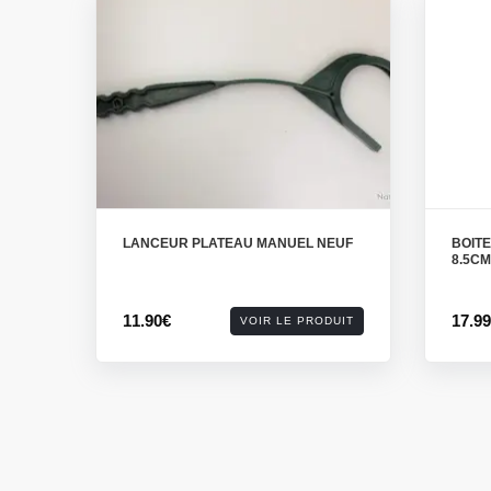
LANCEUR PLATEAU MANUEL NEUF
BOIT
8.5CM
11.90€
17.9
VOIR LE PRODUIT