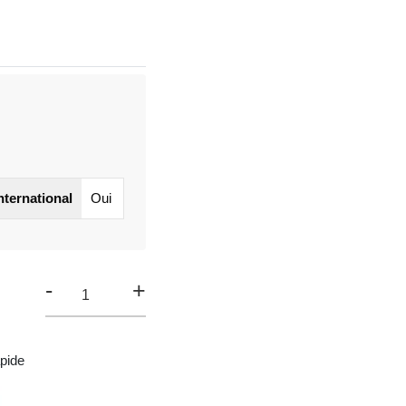
international
Oui
-
+
pide